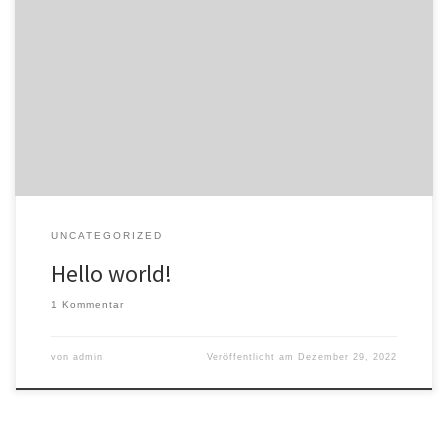
Welcome to WordPress. This is your first post. Edit or delete it, then
start writing!
UNCATEGORIZED
Hello world!
1 Kommentar
von
admin
Veröffentlicht am
Dezember 29, 2022