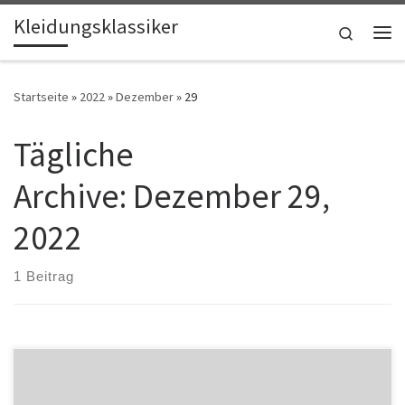
Kleidungsklassiker
Zum Inhalt springen
Search
Me
Startseite
»
2022
»
Dezember
»
29
Tägliche
Archive:
Dezember 29,
2022
1 Beitrag